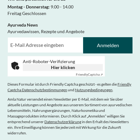
Montag - Donnerstag:
9.00 - 14.00
Freitag Geschlossen
Ayurveda News
Ayurvedawissen, Rezepte und Angebote
Anmelden
Anti-Roboter-Verifizierung
Hier klicken
Friendly
Captcha ⇗
Dieses Formular ist durch Friendly Captcha geschützt - es gelten die
Friendly
Captcha Datenschutzbestimmungen
und
Nutzungsbedingungen
.
Amla Natur versendet einen Newsletter per E-Mail, mit dem wir Sie über
aktuelle Leistungen und Angebote aus unserem Sortiment von ayurvedischen
Lebensmitteln, Nahrungsergänzungen, Naturkosmetika und
Massageprodukten informieren. Durch Klick auf „Anmelden“ willigen Sie
entsprechend unserer
Datenschutzerklärung
in den Erhalt des Newsletters
ein. Ihre Einwilligung können Sie jederzeit mit Wirkung für die Zukunft
widerrufen.