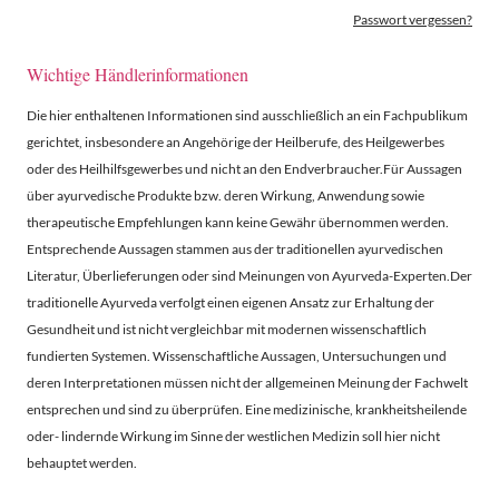
Passwort vergessen?
Wichtige Händlerinformationen
Die hier enthaltenen Informationen sind ausschließlich an ein Fachpublikum
gerichtet, insbesondere an Angehörige der Heilberufe, des Heilgewerbes
oder des Heilhilfsgewerbes und nicht an den Endverbraucher.Für Aussagen
über ayurvedische Produkte bzw. deren Wirkung, Anwendung sowie
therapeutische Empfehlungen kann keine Gewähr übernommen werden.
Entsprechende Aussagen stammen aus der traditionellen ayurvedischen
Literatur, Überlieferungen oder sind Meinungen von Ayurveda-Experten.Der
traditionelle Ayurveda verfolgt einen eigenen Ansatz zur Erhaltung der
Gesundheit und ist nicht vergleichbar mit modernen wissenschaftlich
fundierten Systemen. Wissenschaftliche Aussagen, Untersuchungen und
deren Interpretationen müssen nicht der allgemeinen Meinung der Fachwelt
entsprechen und sind zu überprüfen. Eine medizinische, krankheitsheilende
oder- lindernde Wirkung im Sinne der westlichen Medizin soll hier nicht
behauptet werden.